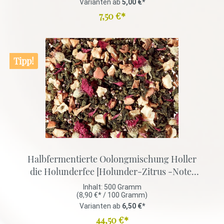
Varianten ab
5,00 €*
7,50 €*
Tipp!
Halbfermentierte Oolongmischung Holler
die Holunderfee [Holunder-Zitrus -Note]
aromatisiert
Inhalt:
500 Gramm
(8,90 €* / 100 Gramm)
Varianten ab
6,50 €*
44,50 €*