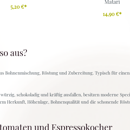
Matari
5,20 €*
14,90 €*
so aus?
aus Bohnenmischung, Röstung und Zubereitung. Typisch für einen 
würzig, schokoladig und kräftig ausfallen, besitzen moderne Speci
em Herkunft, Höhenlage, Bohnenqualität und die schonende Röst
automaten und Espressokocher