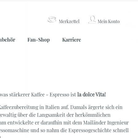
Merkzettel
Mein Konto
Weißer Tee
Lateinamerika
Kaffeemühlen
ubehör
Fan-Shop
Karriere
Nepal
China
Weißer Tee
Lateinamerika
Kaffeemühlen
Nepal
twas stärkerer Kaffee - Espresso ist
la dolce Vita!
China
ffeezubereitung in Italien auf. Damals ärgerte sich ein
gewaltig über die Langsamkeit der herkömmlichen
am entwickelte er daraufhin mit dem Mailänder Ingenieur
essomaschine und so nahm die Espressogeschichte schnell
t.