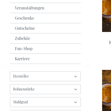
Weiß-Grüntee
Veranstaltungen
Früchte-Rotbusch-Tee
Geschenke
Schwarz-Grüntee
Gutscheine
Zubehör
Fan-Shop
Karriere
Hersteller
Bohnenstärke
Mahlgrad