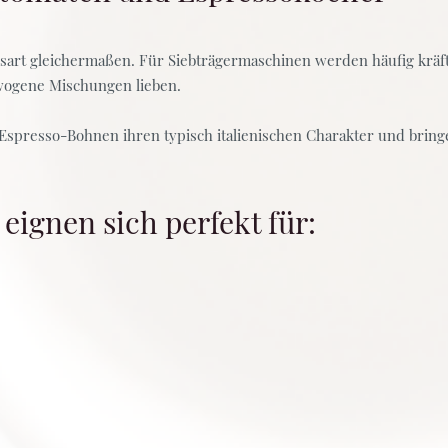
gsart gleichermaßen. Für Siebträgermaschinen werden häufig kräf
ogene Mischungen lieben.
spresso-Bohnen ihren typisch italienischen Charakter und bringen
eignen sich perfekt für: