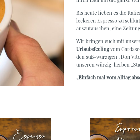
anka
Bis heute lieben es die Itali
leckeren Espresso zu schlür
auszutauschen, eine Zeitung
mbien
tee
Kräutertee
Wir bringen euch mit unseren
tisiert
Ayurveda
Urlaubsfeeling
vom Gardasee 
Lose
den süß-würzigen „Don Vito“
Mischungen
unseren würzig-herben „Star 
Aromatisiert
„Einfach mal vom Alltag absc
tee
Kräutertee
tisiert
Ayurveda
Lose
Mischungen
Aromatisiert