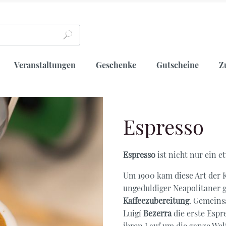
Tee
 Glas
Oolong Tee
Australien
Asiatisches Porzellan
Veranstaltungen
Geschenke
Gutscheine
Z
a
China
ngen
tisiert
Mischungen
nam
n
Espresso
Tee
 Glas
Oolong Tee
Australien
Asiatisches Porzellan
a
a
China
an
Espresso
ist nicht nur ein e
ngen
tisiert
Mischungen
anka
Um 1900 kam diese Art der Ka
nam
ungeduldiger Neapolitaner 
n
mbien
Kaffeezubereitung
. Gemeins
a
Luigí
Bezerra
die erste Espr
an
ihren Lauf um die ganze Wel