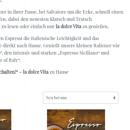
ener in ihrer Pause, bei Salvatore um die Ecke, schnell einen
fen, dabei den neuesten Klatsch und Tratsch
 zu lesen oder einfach nur
la dolce Vita
zu genießen.
Rotbuschtee
 Espressi die italienische Leichtigkeit und das
Aromatisiert
direkt nach Hause. Genießt unsere kleinen Italiener wie
Pur
, den intensiv und starken „Espresso Siciliano“ und
Mischungen
of Italy“.
halten!“ – la dolce Vita
zu Hause
Rotbuschtee
Aromatisiert
Pur
Mischungen