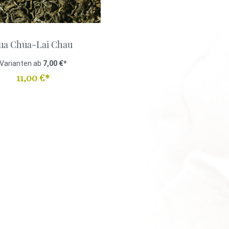
anka
ua Chua-Lai Chau
mbien
tee
Kräutertee
Varianten ab
7,00 €*
tisiert
Ayurveda
11,00 €*
Lose
Mischungen
Aromatisiert
tee
Kräutertee
tisiert
Ayurveda
Lose
Mischungen
Aromatisiert