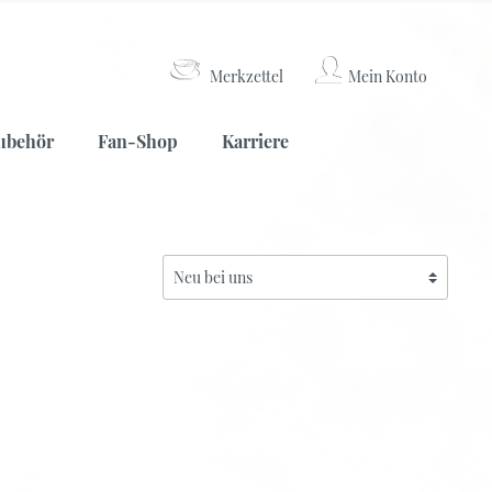
Merkzettel
Mein Konto
Weißer Tee
Lateinamerika
Kaffeemühlen
ubehör
Fan-Shop
Karriere
Nepal
China
Weißer Tee
Lateinamerika
Kaffeemühlen
Nepal
China