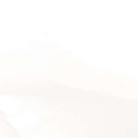
Rotbuschtee
Aromatisiert
Pur
Mischungen
Rotbuschtee
Aromatisiert
Pur
Mischungen