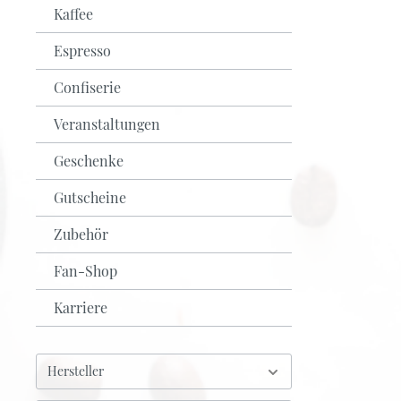
Kaffee
Weiß-Grüntee
Espresso
Früchte-Rotbusch-Tee
Schwarz-Grüntee
Confiserie
Veranstaltungen
Geschenke
Gutscheine
Zubehör
Fan-Shop
Karriere
Hersteller