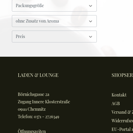
Packungsgröße
ohne Zusatz von Aroma
Preis
LADEN & LOUNGE
SHOPSER
Börnichsgasse 2a
Kontakt
Zugang Innere Klosterstraße
AGB
09111 Chemnitz
Versand & 
Telefon: 0371 - 2726349
Widerrufsr
EU-Portal z
Öffnungszeiten