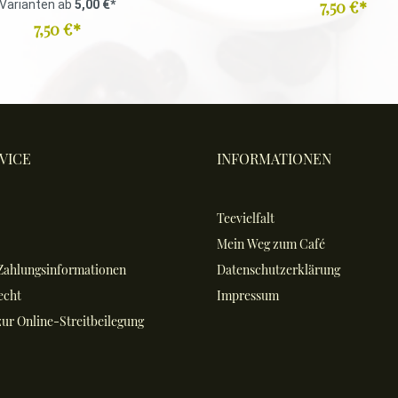
7,50 €*
Varianten ab
5,00 €*
7,50 €*
VICE
INFORMATIONEN
Teevielfalt
Mein Weg zum Café
Zahlungsinformationen
Datenschutzerklärung
echt
Impressum
ur Online-Streitbeilegung