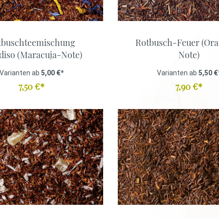
anka
tbuschteemischung
Rotbusch-Feuer (Or
mbien
tee
Kräutertee
diso (Maracuja-Note)
Note)
tisiert
Ayurveda
Varianten ab
5,00 €*
Varianten ab
5,50 €
Lose
7,50 €*
7,90 €*
Mischungen
Aromatisiert
tee
Kräutertee
tisiert
Ayurveda
Lose
Mischungen
Aromatisiert