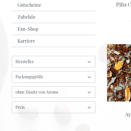
Piña 
Gutscheine
Weiß-Grüntee
Zubehör
Früchte-Rotbusch-Tee
Schwarz-Grüntee
Fan-Shop
Karriere
Hersteller
Packungsgröße
ohne Zusatz von Aroma
Preis
Ay