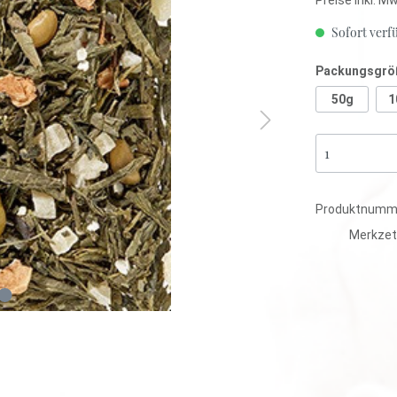
anka
Sofort verfü
Packungsgrö
mbien
tee
Kräutertee
50g
1
tisiert
Ayurveda
Lose
Mischungen
Aromatisiert
Produktnumm
tee
Kräutertee
Merkzet
tisiert
Ayurveda
Lose
Mischungen
Aromatisiert