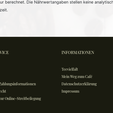
r berechnet. Die Nährwertangaben stellen keine analytisc
eit.
VICE
INFORMATIONEN
Teevielfalt
Mein Weg zum Café
Zahlungsinformationen
Datenschutzerklärung
echt
Impressum
ur Online-Streitbeilegung