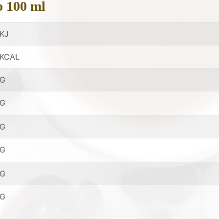
o 100 ml
KJ
KCAL
G
G
G
G
G
G