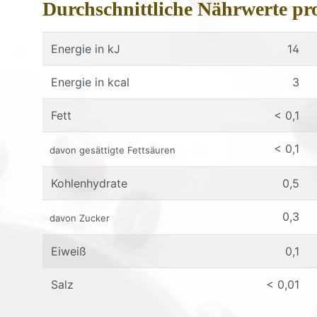
Durchschnittliche Nährwerte pr
Energie in kJ
14
Energie in kcal
3
Fett
< 0,1
< 0,1
davon gesättigte Fettsäuren
Kohlenhydrate
0,5
0,3
davon Zucker
Eiweiß
0,1
Salz
< 0,01