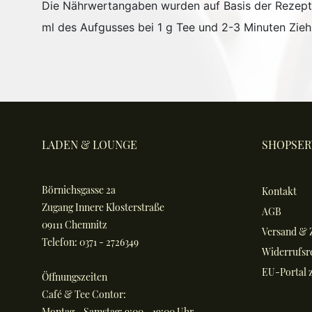
Die Nährwertangaben wurden auf Basis der Rezeptu
ml des Aufgusses bei 1 g Tee und 2-3 Minuten Ziehz
LADEN & LOUNGE
SHOPSER
Börnichsgasse 2a
Kontakt
Zugang Innere Klosterstraße
AGB
09111 Chemnitz
Versand & 
Telefon: 0371 - 2726349
Widerrufsr
EU-Portal z
Öffnungszeiten
Café & Tee Contor:
Montag - Samstag: 9:00 - 19:00 Uhr