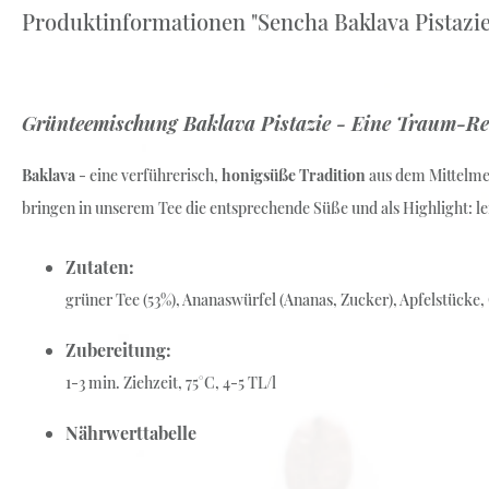
Produktinformationen "Sencha Baklava Pistazie
Weiß-Grüntee
Früchte-Rotbusch-Tee
Schwarz-Grüntee
Grünteemischung Baklava Pistazie - Eine Traum-Rei
Baklava
- eine verführerisch,
honigsüße Tradition
aus dem Mittelm
bringen in unserem Tee die entsprechende Süße und als Highlight: l
Zutaten:
grüner Tee (53%), Ananaswürfel (Ananas, Zucker), Apfelstücke
Zubereitung:
1-3 min. Ziehzeit, 75°C, 4-5 TL/l
Nährwerttabelle