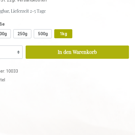
gbar, Lieferzeit 2-5 Tage
ße
Rotbuschtee
00g
250g
500g
1kg
Aromatisiert
Pur
In den Warenkorb
Mischungen
er:
10033
Rotbuschtee
tel
Aromatisiert
Pur
Mischungen