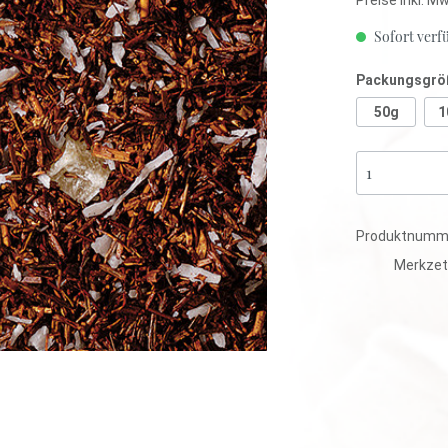
anka
Sofort verfü
Packungsgrö
mbien
tee
Kräutertee
50g
1
tisiert
Ayurveda
Lose
Mischungen
Aromatisiert
Produktnumm
tee
Kräutertee
Merkzet
tisiert
Ayurveda
Lose
Mischungen
Aromatisiert