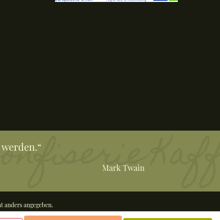
 werden.“
Mark Twain
t anders angegeben.