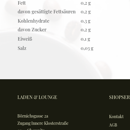
Fett
0,2 g
davon gesättigte Fettsäuren
0,2 g
Kohlenhydrate
0,3 g
davon Zucker
0,2 g
Eiweiß
0,1 g
Salz
0,03 g
LADEN & LOUNGE
SHOPSER
Börnichsgasse 2a
Kontakt
Zugang Innere Klosterstraße
AGB