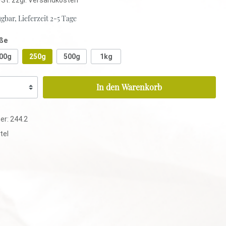
gbar, Lieferzeit 2-5 Tage
ße
Rotbuschtee
00g
250g
500g
1kg
Aromatisiert
Pur
In den Warenkorb
Mischungen
er:
244.2
Rotbuschtee
tel
Aromatisiert
Pur
Mischungen