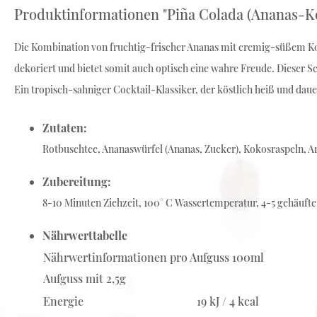
Produktinformationen "Piña Colada (Ananas-K
Weiß-Grüntee
Früchte-Rotbusch-Tee
Die Kombination von fruchtig-frischer Ananas mit cremig-süßem Ko
Schwarz-Grüntee
dekoriert und bietet somit auch optisch eine wahre Freude. Dieser S
Ein tropisch-sahniger Cocktail-Klassiker, der köstlich heiß und daue
Zutaten:
Rotbuschtee, Ananaswürfel (Ananas, Zucker), Kokosraspeln, 
Zubereitung:
8-10 Minuten Ziehzeit, 100° C Wassertemperatur, 4-5 gehäufte T
Nährwerttabelle
Nährwertinformationen pro Aufguss 100ml
Aufguss mit 2,5g
Energie
19 kJ / 4 kcal