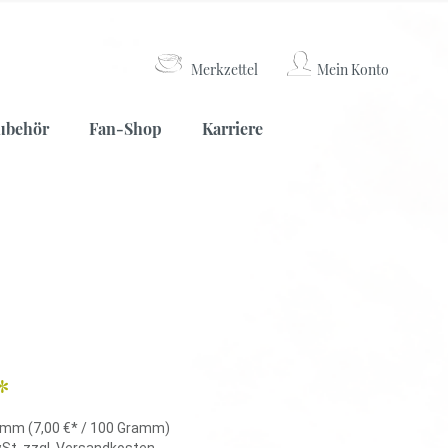
Merkzettel
Mein Konto
Weißer Tee
Lateinamerika
Kaffeemühlen
ubehör
Fan-Shop
Karriere
Nepal
China
Weißer Tee
Lateinamerika
Kaffeemühlen
Nepal
China
*
ramm
(7,00 €* / 100 Gramm)
wSt. zzgl. Versandkosten