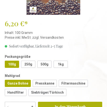
6,20 €*
Inhalt:
100 Gramm
Preise inkl. MwSt. zzgl. Versandkosten
Sofort verfügbar, Lieferzeit 2-5 Tage
Packungsgröße
100g
250g
500g
1kg
Mahlgrad
Ganze Bohne
Presskanne
Filtermaschine
Handfilter
Siebträger/Türkisch
In den Warenkorb