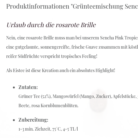
Produktinformationen "Grünteemischung Senc
Weiß-Grüntee
Früchte-Rotbusch-Tee
Urlaub durch die rosarote Brille
Schwarz-Grüntee
Nein, eine rosarote Brille muss man bei unserem Sencha Pink Tropics
eine gutgelaunte, sonnengereifte, frische Guave zusammen mit kös
reifer Südfrüchte verspricht tropisches Feeling!
Als Eistee ist diese Kreation auch ein absolutes Highlight!
Zutaten:
Grüner Tee (52%), Mangowürfel (Mango, Zucker), Apfelstücke, 
Beete, rosa Kornblumenblüten.
Zubereitung:
1-3 min. Ziehzeit, 75°C, 4-5 TL/l