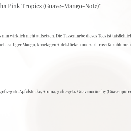
ha Pink Tropics (Guave-Mango-Note)"
 nun wirklich nicht aufsetzen. Die Tassenfarbe dieses Tees ist tatsächl
tlich-saftiger Mango, knackigen Apfelstücken und zart-rosa Kornblum
gefr.-getr. Apfelstücke, Aroma, gefr.-getr. Guavencrunchy (Guavenpüre