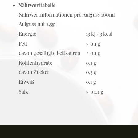
Nährwerttabelle
Nährwertinformationen pro Aufguss 100ml
Aufguss mit 2,5g
Energie
13 kJ / 3 kcal
Fett
< 0,1 g
davon gesättigte Fettsäuren
< 0,1 g
Kohlenhydrate
0,5 g
davon Zucker
0,3 g
Eiweiß
0,1 g
Salz
< 0,01 g