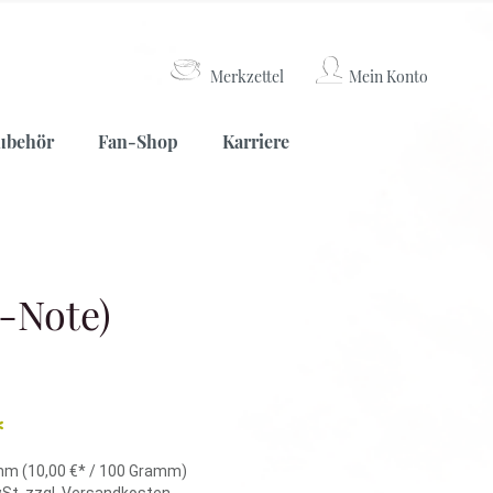
Merkzettel
Mein Konto
Weißer Tee
Lateinamerika
Kaffeemühlen
ubehör
Fan-Shop
Karriere
Nepal
China
Weißer Tee
Lateinamerika
Kaffeemühlen
-Note)
Nepal
China
*
amm
(10,00 €* / 100 Gramm)
wSt. zzgl. Versandkosten