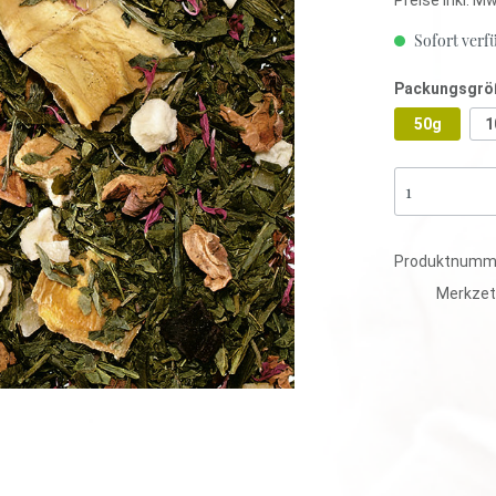
anka
Sofort verfü
Packungsgrö
mbien
tee
Kräutertee
50g
1
tisiert
Ayurveda
Lose
Mischungen
Aromatisiert
Produktnumm
tee
Kräutertee
Merkzet
tisiert
Ayurveda
Lose
Mischungen
Aromatisiert