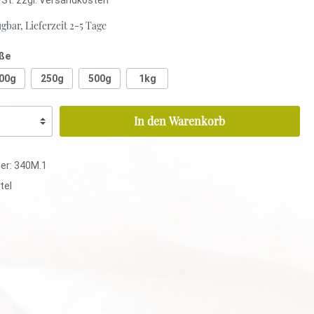
gbar, Lieferzeit 2-5 Tage
ße
Rotbuschtee
00g
250g
500g
1kg
Aromatisiert
Pur
In den Warenkorb
Mischungen
er:
340M.1
Rotbuschtee
tel
Aromatisiert
Pur
Mischungen