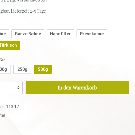
gbar, Lieferzeit 2-5 Tage
Rotbuschtee
ine
Ganze Bohne
Handfilter
Presskanne
Aromatisiert
Türkisch
Pur
Mischungen
ße
00g
250g
500g
Rotbuschtee
Aromatisiert
In den Warenkorb
Pur
Mischungen
er:
113.17
tel