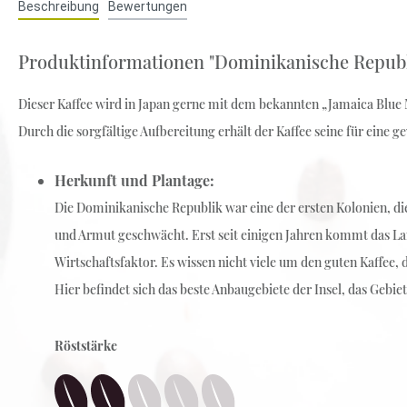
Beschreibung
Bewertungen
Weiß-Grüntee
Früchte-Rotbusch-Tee
Produktinformationen "Dominikanische Republ
Schwarz-Grüntee
Dieser Kaffee wird in Japan gerne mit dem bekannten „Jamaica Blue 
Durch die sorgfältige Aufbereitung erhält der Kaffee seine für eine
Herkunft und Plantage:
Die Dominikanische Republik war eine der ersten Kolonien, die
und Armut geschwächt. Erst seit einigen Jahren kommt das La
Wirtschaftsfaktor. Es wissen nicht viele um den guten Kaffe
Hier befindet sich das beste Anbaugebiete der Insel, das Geb
Röststärke