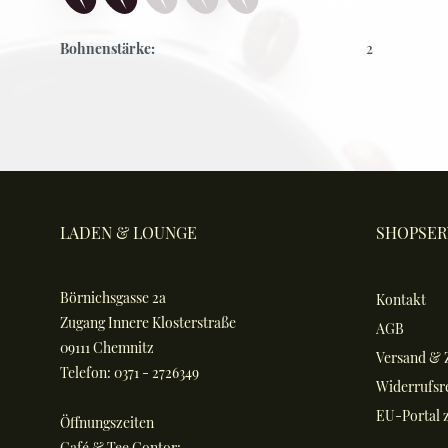
Bohnenstärke:
2
LADEN & LOUNGE
SHOPSER
Börnichsgasse 2a
Kontakt
Zugang Innere Klosterstraße
AGB
09111 Chemnitz
Versand & 
Telefon: 0371 - 2726349
Widerrufsr
EU-Portal z
Öffnungszeiten
Café & Tee Contor: