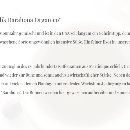
ik Barahona Organico"
Mountain“ gemischt und ist in den USA seit langem ein Geheimtipp, denn
 gewaschene Sorte ungewöhnlich intensive Süße. Ein feiner Exot in unse
 zu Beginn des 18. Jahrhunderts Kaffeesamen aus Martinique erhielt. In 
nd wieder zur Ruhe und somit auch zu wirtschaftlicher Stärke. Neben d
e, der auf vielen kleinen Plantagen unter idealen Wachstumsbedingunge
iet "Barahona". Die Bohnen werden hier gewaschen aufbereitet und sonne