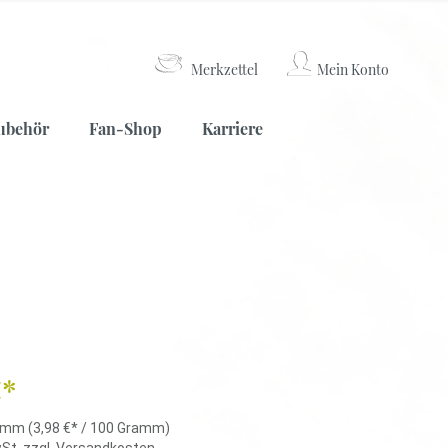
Merkzettel
Mein Konto
Weißer Tee
Lateinamerika
Kaffeemühlen
ubehör
Fan-Shop
Karriere
Nepal
China
Weißer Tee
Lateinamerika
Kaffeemühlen
Nepal
China
€*
ramm
(3,98 €* / 100 Gramm)
wSt. zzgl. Versandkosten