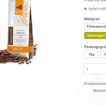
anka
Sofort verfü
Mahlgrad
mbien
tee
Kräutertee
Filtermasch
tisiert
Ayurveda
Siebträger/
Lose
Mischungen
Packungsgrö
Aromatisiert
1kg
1
tee
Kräutertee
tisiert
Ayurveda
Lose
Mischungen
Produktnumm
Aromatisiert
Merkzet