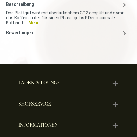
Beschreibung
Das Blattgut wird mit überkritischem CO2 gespült und somit
das Koffein in der flüssigen Phase gelöst! Der maximale
Koffein-R…
Mehr
Bewertungen
LADEN & LOUNGE
SHOPSERVICE
INFORMATIONEN